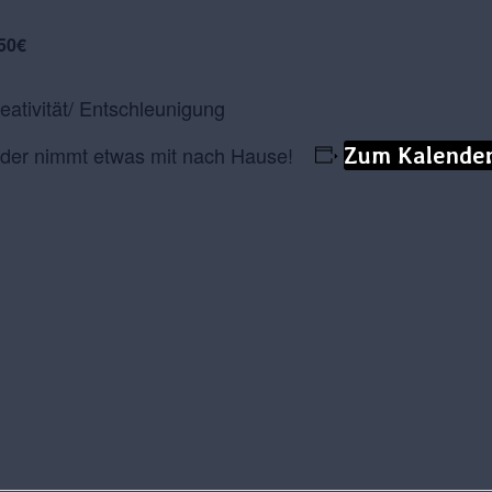
50€
eativität/ Entschleunigung
jeder nimmt etwas mit nach Hause!
Zum Kalender