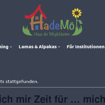
hing
Lamas & Alpakas
Für Institutionen
ts stattgefunden.
ch mir Zeit für … mich