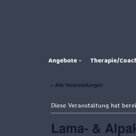
Zum
Inhalt
springen
Angebote
Therapie/Coac
« Alle Veranstaltungen
Diese Veranstaltung hat berei
Lama- & Alp