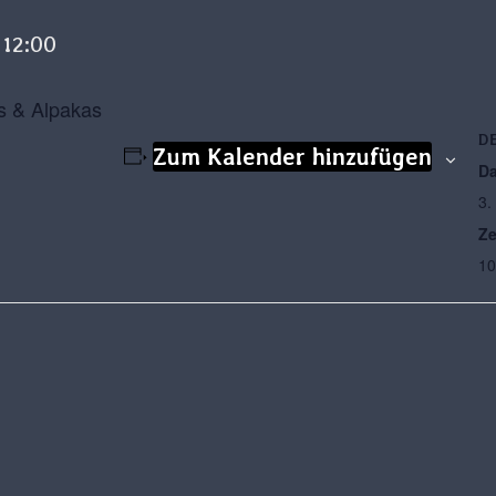
-
12:00
s & Alpakas
D
Zum Kalender hinzufügen
Da
3.
Ze
10