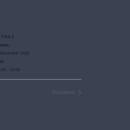
ETAILS
tum:
 Dezember 2022
it:
:00 - 12:00
Nunofilzen