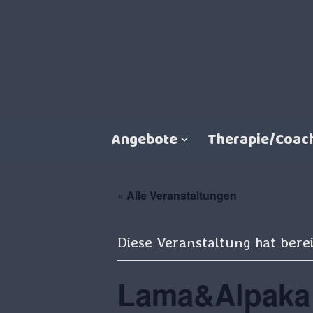
Zum
Inhalt
springen
Angebote
Therapie/Coac
« Alle Veranstaltungen
Diese Veranstaltung hat berei
Lama&Alpaka